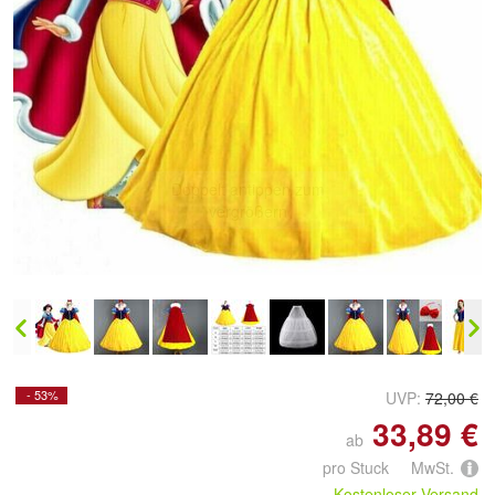
Doppelt antippen zum
vergrößern
- 53%
UVP:
72,00 €
33,89 €
ab
pro Stuck MwSt.
Kostenloser Versand