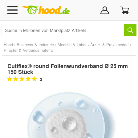
Hood
›
Business & Industrie
›
Medizin & Labor
›
Ärzte- & Praxisbedarf
›
Pflaster & Verbandsmaterial
Cutiflex® round Folienwundverband Ø 25 mm
150 Stück
3