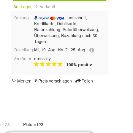
Auf Lager
2
 verkauft
Zahlung
, Lastschrift,
Kreditkarte, Debitkarte,
Ratenzahlung, Sofortüberweisung,
Überweisung, Bezahlung nach 30
Tagen
Zustellung
Mi, 19. Aug. bis Di, 25. Aug.
Verkäufer
dresscity
100% positiv
Merken
Preis vorschlagen
Teilen
le123
:
Picture123
S, M, L, XL, 2XL, 3XL, XS, 110, 120, 130, 140 und 150