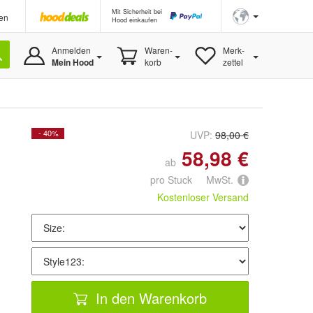
Mit Sicherheit bei
en
Hood einkaufen
Anmelden
Waren-
Merk-
Mein Hood
korb
zettel
- 40%
UVP:
98,00 €
58,98 €
ab
pro Stuck MwSt.
Kostenloser Versand
In den Warenkorb