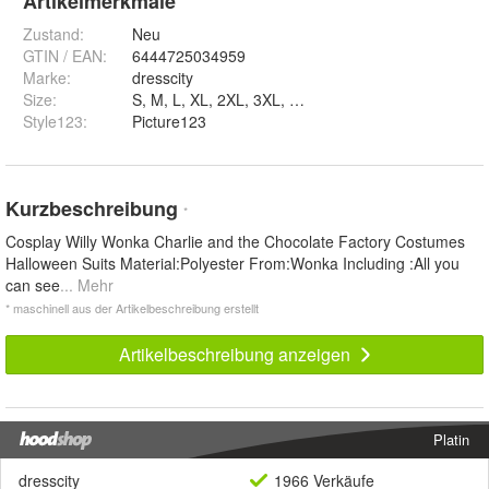
Artikelmerkmale
Zustand:
Neu
GTIN / EAN:
6444725034959
Marke:
dresscity
Size
:
S, M, L, XL
Style123
:
Picture123
Kurzbeschreibung
*
Cosplay Willy Wonka Charlie and the Chocolate Factory Costumes
Halloween Suits Material:Polyester From:Wonka Including :All you
can see
... Mehr
* maschinell aus der Artikelbeschreibung erstellt
Artikelbeschreibung anzeigen
Platin
dresscity
1966 Verkäufe