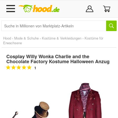
Hood
›
Mode & Schuhe
›
Kostüme & Verkleidungen
›
Kostüme für
Erwachsene
Cosplay Willy Wonka Charlie and the
Chocolate Factory Kostume Halloween Anzug
1