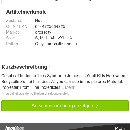
Artikelmerkmale
Zustand:
Neu
GTIN / EAN:
6444725034225
Marke:
dresscity
Size
:
Pattern
:
Only Jumpsuits und Jumpsuits+Cloak
Kurzbeschreibung
*
Cosplay The Incredibles Syndrome Jumpsuits Adult Kids Halloween
Bodysuits Zentai Included: All you can see in the pictures Material:
Polyester From: The Incredibles
... Mehr
* maschinell aus der Artikelbeschreibung erstellt
Artikelbeschreibung anzeigen
Platin