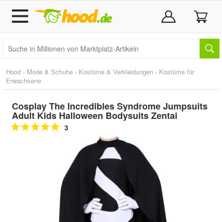
Hood
›
Mode & Schuhe
›
Kostüme & Verkleidungen
›
Kostüme für
Erwachsene
Cosplay The Incredibles Syndrome Jumpsuits
Adult Kids Halloween Bodysuits Zentai
3