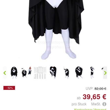
Doppelt antippen zum
vergrößern
- 52%
UVP:
82,00 €
39,65 €
ab
pro Stuck MwSt.
Kostenloser Versand