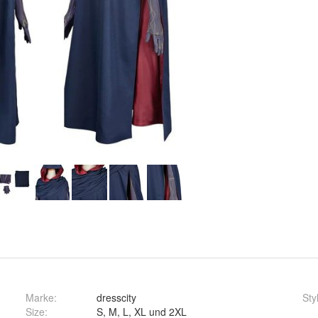
Marke:
dresscity
Sty
Size
:
S, M, L, XL und 2XL