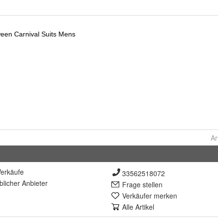
Ar
erkäufe
33562518072
lich
er Anbieter
Frage stellen
Verkäufer merken
Alle Artikel