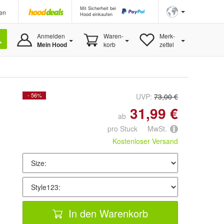
Mit Sicherheit bei
en
Hood einkaufen
Anmelden
Waren-
Merk-
Mein Hood
korb
zettel
- 56%
UVP:
73,00 €
31,99 €
ab
pro Stuck MwSt.
Kostenloser Versand
In den Warenkorb