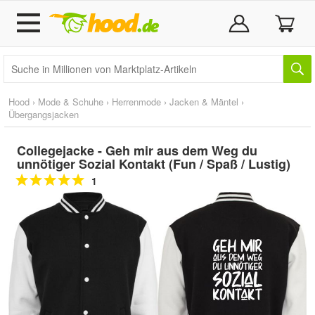
Hood
›
Mode & Schuhe
›
Herrenmode
›
Jacken & Mäntel
›
Übergangsjacken
Collegejacke - Geh mir aus dem Weg du
unnötiger Sozial Kontakt (Fun / Spaß / Lustig)
1