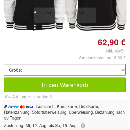
Doppelt antippen zum
vergrößern
62,90 €
inkl. MwSt.
Versandkosten nur 3,90 €
In den Warenkorb
10+
Auf Lager
1
 verkauft
, Lastschrift, Kreditkarte, Debitkarte,
Ratenzahlung, Sofortüberweisung, Überweisung, Bezahlung nach
30 Tagen
Zustellung:
Mi, 12. Aug. bis Sa, 15. Aug.