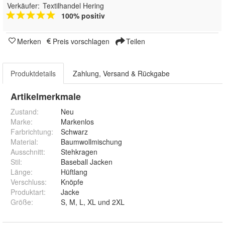
Verkäufer:
Textilhandel Hering
100% positiv
Merken
Preis vorschlagen
Teilen
Produktdetails
Zahlung, Versand & Rückgabe
Artikelmerkmale
Zustand:
Neu
Marke:
Markenlos
Farbrichtung
:
Schwarz
Material
:
Baumwollmischung
Ausschnitt
:
Stehkragen
Stil
:
Baseball Jacken
Länge
:
Hüftlang
Verschluss
:
Knöpfe
Produktart
:
Jacke
Größe
:
S, M, L, XL und 2XL