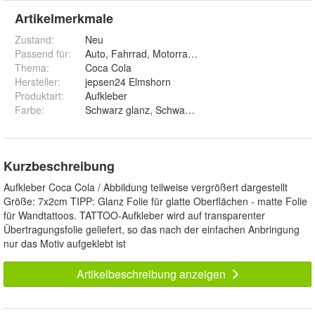
Artikelmerkmale
Zustand:
Neu
Passend für
:
Auto, Fahrrad, Motorrad, Wand, Fenster, Schrank
Thema
:
Coca Cola
Hersteller
:
jepsen24 Elmshorn
Produktart
:
Aufkleber
Farbe
:
Schwarz glanz, Schwarz matt, Weiß glanz, Weiß matt,
Kurzbeschreibung
Aufkleber Coca Cola / Abbildung teilweise vergrößert dargestellt
Größe: 7x2cm TIPP: Glanz Folie für glatte Oberflächen - matte Folie
für Wandtattoos. TATTOO-Aufkleber wird auf transparenter
Übertragungsfolie geliefert, so das nach der einfachen Anbringung
nur das Motiv aufgeklebt ist
Artikelbeschreibung anzeigen