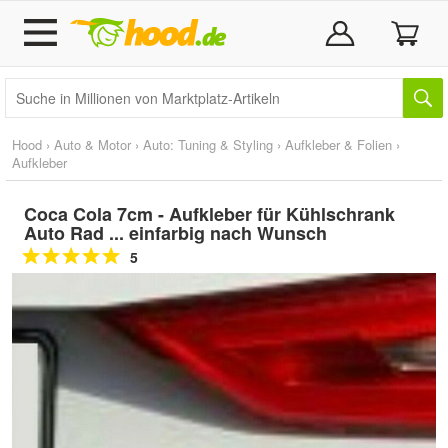
Hood
›
Auto & Motor
›
Auto: Tuning & Styling
›
Aufkleber & Folien
›
Aufkleber
Coca Cola 7cm - Aufkleber für Kühlschrank
Auto Rad ... einfarbig nach Wunsch
5