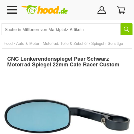
Hood
›
Auto & Motor
›
Motorrad: Teile & Zubehör
›
Spiegel
›
Sonstige
CNC Lenkerendenspiegel Paar Schwarz
Motorrad Spiegel 22mm Cafe Racer Custom