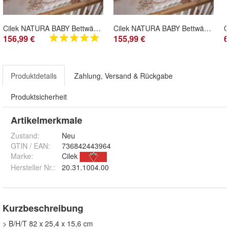
Cilek NATURA BABY Bettwäsche-Set, 80x130 cm
Cilek NATURA BABY Bettwäsche-Set, 75x115 cm
156,99 €
155,99 €
6
Produktdetails
Zahlung, Versand & Rückgabe
Produktsicherheit
Artikelmerkmale
Zustand:
Neu
GTIN / EAN:
736842443964
Marke:
Cilek
Hersteller Nr.:
20.31.1004.00
Kurzbeschreibung
> B/H/T 82 x 25,4 x 15,6 cm