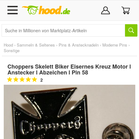
Hood
›
Sammeln & Seltenes
›
Pins & Anstecknadeln
›
Moderne Pins
›
Sonstige
Choppers Skelett Biker Eisernes Kreuz Motor l
Anstecker l Abzeichen l Pin 58
2