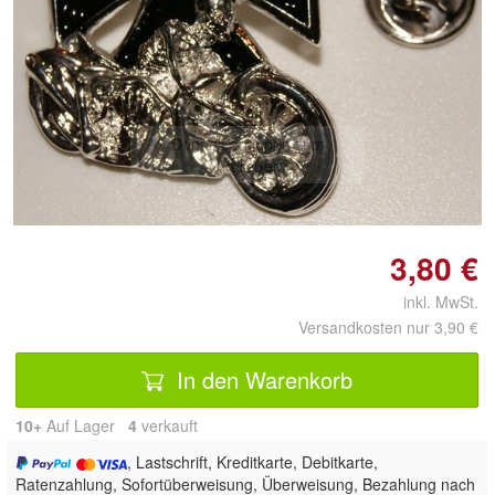
Doppelt antippen zum
vergrößern
3,80 €
inkl. MwSt.
Versandkosten nur 3,90 €
In den Warenkorb
10+
Auf Lager
4
 verkauft
, Lastschrift, Kreditkarte, Debitkarte,
Ratenzahlung, Sofortüberweisung, Überweisung, Bezahlung nach