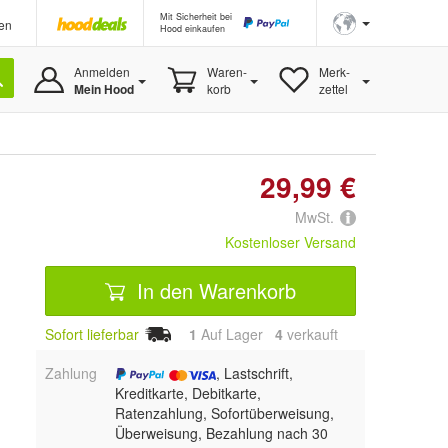
Mit Sicherheit bei
en
Hood einkaufen
Anmelden
Waren-
Merk-
Mein Hood
korb
zettel
29,99 €
MwSt.
Kostenloser Versand
In den Warenkorb
Sofort lieferbar
1
Auf Lager
4
 verkauft
Zahlung
, Lastschrift,
Kreditkarte, Debitkarte,
Ratenzahlung, Sofortüberweisung,
Überweisung, Bezahlung nach 30