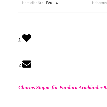
Hersteller Nr.:
PA0114
Nebenste