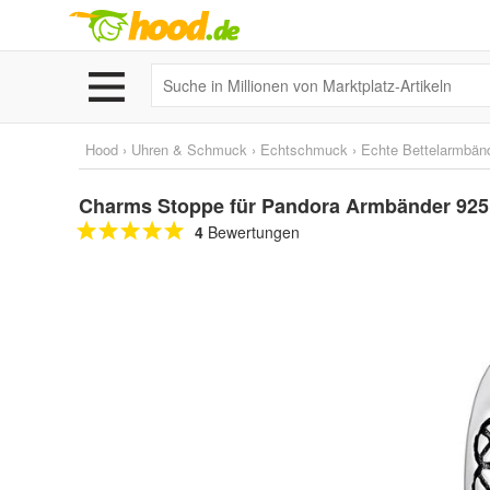
Hood
›
Uhren & Schmuck
›
Echtschmuck
›
Echte Bettelarmbän
Charms Stoppe für Pandora Armbänder 925 S
4
Bewertungen