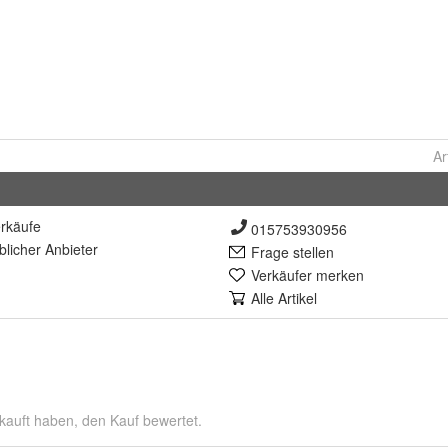
Ar
rkäufe
015753930956
lich
er Anbieter
Frage stellen
Verkäufer merken
Alle Artikel
kauft haben, den Kauf bewertet.