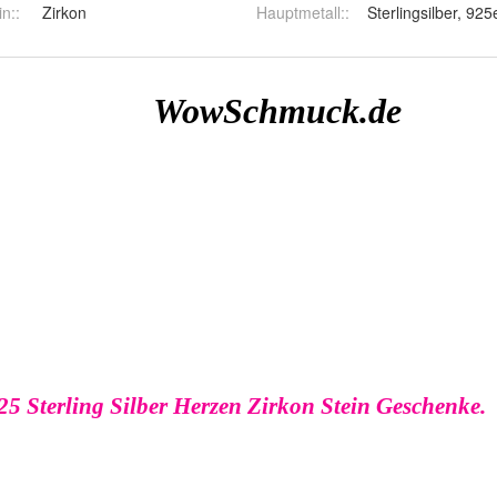
in:
:
Zirkon
Hauptmetall:
:
Sterlingsilber, 925