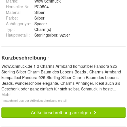
Marke:
Wow Schmuck
Hersteller Nr.:
PC0504
Material
:
Silber
Farbe
:
Silber
Anhängertyp:
:
Spacer
Typ:
:
Charm(s)
Hauptmetall:
:
Sterlingsilber, 925er
Kurzbeschreibung
*
WowSchmuck.de 1 2 Charms Armband kompatibel Pandora 925
Sterling Silber Charm Baum des Lebens Beads . Charms Armband
kompatibel Pandora 925 Sterling Silber Charm Baum des Lebens
Beads. wunderschöne elegante, Charms Anhänger. Ideal auch als
Geschenk oder ganz einfach für sich selbst. Schmuck in beste
...
Mehr
* maschinell aus der Artikelbeschreibung erstellt
Artikelbeschreibung anzeigen