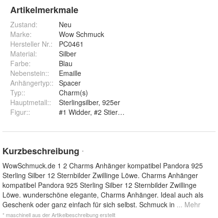
Artikelmerkmale
Zustand:
Neu
Marke:
Wow Schmuck
Hersteller Nr.:
PC0461
Material
:
Silber
Farbe
:
Blau
Nebenstein:
:
Emaille
Anhängertyp:
:
Spacer
Typ:
:
Charm(s)
Hauptmetall:
:
Sterlingsilber, 925er
Figur:
:
#1 Widder, #2 Stier, #3 Zwillinge, #4 Krebs, #5 L
Kurzbeschreibung
*
WowSchmuck.de 1 2 Charms Anhänger kompatibel Pandora 925
Sterling Silber 12 Sternbilder Zwillinge Löwe. Charms Anhänger
kompatibel Pandora 925 Sterling Silber 12 Sternbilder Zwillinge
Löwe. wunderschöne elegante, Charms Anhänger. Ideal auch als
Geschenk oder ganz einfach für sich selbst. Schmuck in
... Mehr
* maschinell aus der Artikelbeschreibung erstellt