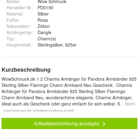
Marke:
Wow Schmuck
Hersteller Nr.:
PD0190
Material
:
Silber
Farbe
:
Rosa
Nebenstein:
:
Zirkon
Anhängertyp:
:
Dangle
Typ:
:
Charm(s)
Hauptmetall:
:
Sterlingsilber, 925er
Kurzbeschreibung
*
WowSchmuck.de 1 2 Charms Anhänger für Pandora Armbänder 925
Sterling Silber Flamingo Charm Armband Neu Geschenk . Charms
Anhänger für Pandora Armbänder 925 Sterling Silber Flamingo
Charm Armband Neu. wunderschöne elegante, Charms Anhänger.
Ideal auch als Geschenk oder ganz einfach für sich selbst. S
... Mehr
* maschinell aus der Artikelbeschreibung erstellt
Artikelbeschreibung anzeigen