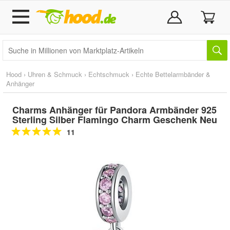
Hood
›
Uhren & Schmuck
›
Echtschmuck
›
Echte Bettelarmbänder &
Anhänger
Charms Anhänger für Pandora Armbänder 925
Sterling Silber Flamingo Charm Geschenk Neu
11