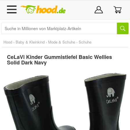
Hood
›
Baby & Kleinkind
›
Mode & Schuhe
›
Schuhe
CeLaVi Kinder Gummistiefel Basic Wellies
Solid Dark Navy