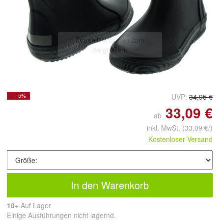
Doppelt antippen zum
vergrößern
- 5%
UVP:
34,95 €
33,09 €
ab
inkl. MwSt.
(33,09 €/)
Kostenloser Versand
In den Warenkorb
10+
Auf Lager
Einige Ausführungen nicht lagernd.