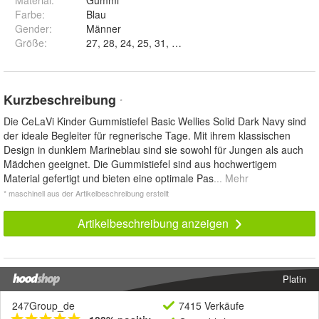
Material
:
Gummi
Farbe
:
Blau
Gender
:
Männer
Größe
:
27, 28, 24, 25, 31, 34, 23 und 29
Kurzbeschreibung
*
Die CeLaVi Kinder Gummistiefel Basic Wellies Solid Dark Navy sind
der ideale Begleiter für regnerische Tage. Mit ihrem klassischen
Design in dunklem Marineblau sind sie sowohl für Jungen als auch
Mädchen geeignet. Die Gummistiefel sind aus hochwertigem
Material gefertigt und bieten eine optimale Pas
... Mehr
* maschinell aus der Artikelbeschreibung erstellt
Artikelbeschreibung anzeigen
Platin
247Group_de
7415 Verkäufe