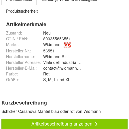
Produktsicherheit
Artikelmerkmale
Zustand:
Neu
GTIN / EAN:
8003558565511
Marke:
Widmann
Hersteller Nr.:
56551
Herstellername
:
Widmann S.r.l.
Hersteller-Adresse
:
Viale dell’Industria 3/C, 20038 Busto Garoflo, I
Hersteller-E-Mail
:
contact@widmannsrl.com
Farbe
:
Rot
Größe
:
S, M, L und XL
Kurzbeschreibung
Schicker Casanova Mantel blau oder rot von Widmann
Artikelbeschreibung anzeigen