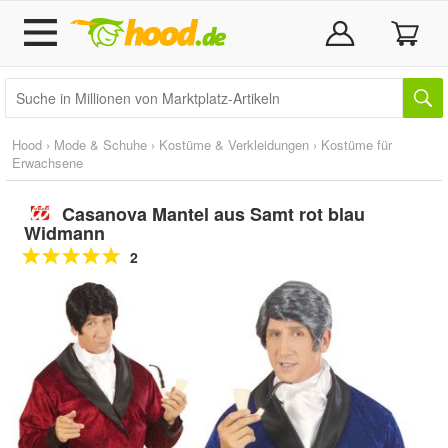
Hood
›
Mode & Schuhe
›
Kostüme & Verkleidungen
›
Kostüme für
Erwachsene
Casanova Mantel aus Samt rot blau
Widmann
2