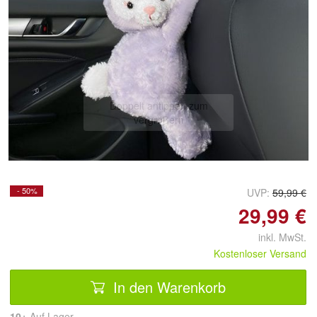
Doppelt antippen zum
vergrößern
- 50%
UVP:
59,99 €
29,99 €
inkl. MwSt.
Kostenloser Versand
In den Warenkorb
10+
Auf Lager