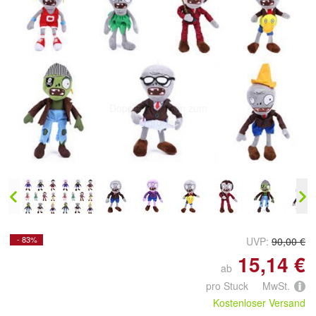
Doppelt antippen zum
vergrößern
- 83%
UVP:
90,00 €
15,14 €
ab
pro Stuck MwSt.
Kostenloser Versand