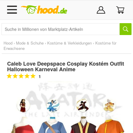
Hood
›
Mode & Schuhe
›
Kostüme & Verkleidungen
›
Kostüme für
Erwachsene
Caleb Love Deepspace Cosplay Kostém Outfit
Halloween Karneval Anime
1