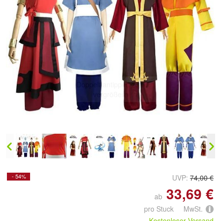
Doppelt antippen zum
vergrößern
- 54%
UVP:
74,00 €
33,69 €
ab
pro Stuck MwSt.
Kostenloser Versand