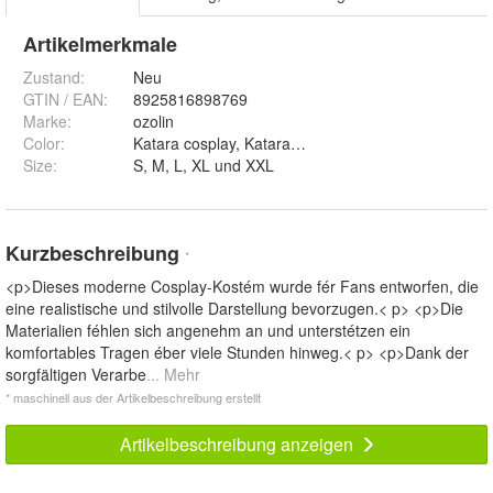
Artikelmerkmale
Zustand:
Neu
GTIN / EAN:
8925816898769
Marke:
ozolin
Color
:
Katara cosplay, Katara, Aang und Zuko
Size
:
S, M, L, XL und XXL
Kurzbeschreibung
*
<p>Dieses moderne Cosplay-Kostém wurde fér Fans entworfen, die
eine realistische und stilvolle Darstellung bevorzugen.< p> <p>Die
Materialien féhlen sich angenehm an und unterstétzen ein
komfortables Tragen éber viele Stunden hinweg.< p> <p>Dank der
sorgfältigen Verarbe
... Mehr
* maschinell aus der Artikelbeschreibung erstellt
Artikelbeschreibung anzeigen