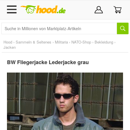
Hood
›
Sammeln & Seltenes
›
Militaria
›
NATO-Shop
›
Bekleidung
›
Jacken
BW Fliegerjacke Lederjacke grau