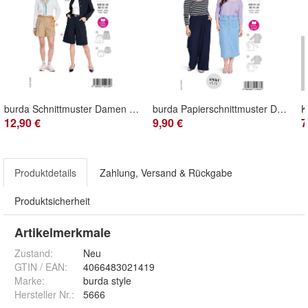
burda Schnittmuster Damen Bermuda-Shorts #5672 Gr. 36-48
burda Papierschnittmuster Damen Basic-Shirts mit Herz- und eckigem Ausschnitt #5731
12,90 €
9,90 €
7
Produktdetails
Zahlung, Versand & Rückgabe
Produktsicherheit
Artikelmerkmale
Zustand:
Neu
GTIN / EAN:
4066483021419
Marke:
burda style
Hersteller Nr.:
5666