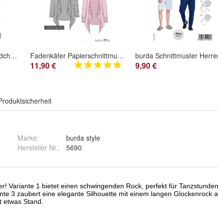
burda Schnittmuster Mädchen kurze Kleider #9198 Gr. 140-176
Fadenkäfer Papierschnittmuster Strickjacke BEA
11,90 €
9,90 €
Produktsicherheit
Marke:
burda style
Hersteller Nr.:
5690