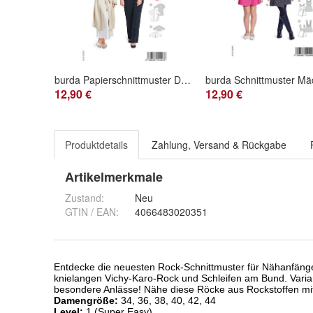
burda Papierschnittmuster Damen Kimono & Jacke mit weiten Ärmeln #5720
12,90 €
12,90 €
Produktdetails
Zahlung, Versand & Rückgabe
Artikelmerkmale
Zustand:
Neu
GTIN / EAN:
4066483020351