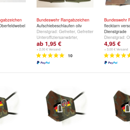
gabzeichen
Bundeswehr
Rangabzeichen
Bundeswehr
 Oberfeldwebel
Aufschiebeschlaufen oliv
flecktarn ver
Dienstgrad:
Gefreiter
,
Gefreiter
Dienstgrade
Unteroffiziersanwärter
,
Dienstgrad:
O
ab 1,95 €
4,95 €
Obergefreiter
und
weitere ...
Hauptgefreiter
+ 2,00 € Versand
+ 3,00 € Versand
10