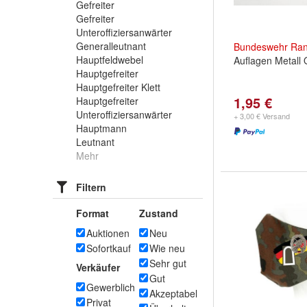
Gefreiter
Gefreiter
Unteroffiziersanwärter
Generalleutnant
Bundeswehr
Ran
Hauptfeldwebel
Auflagen Metall
Hauptgefreiter
Hauptgefreiter Klett
1,95 €
Hauptgefreiter
Unteroffiziersanwärter
+ 3,00 € Versand
Hauptmann
Leutnant
Mehr
Filtern
Format
Zustand
Auktionen
Neu
Sofortkauf
Wie neu
Sehr gut
Verkäufer
Gut
Gewerblich
Akzeptabel
Privat