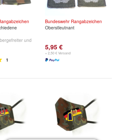
Rangabzeichen
Bundeswehr
Rangabzeichen
schiedene
Oberstleutnant
bergefreiter
und
5,95 €
 Klett
+ 2,50 € Versand
1