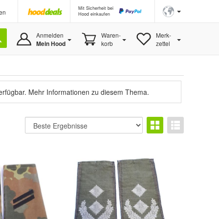
Mit Sicherheit bei
en
Hood einkaufen
Anmelden
Waren-
Merk-
Mein Hood
korb
zettel
verfügbar.
Mehr Informationen zu diesem Thema.