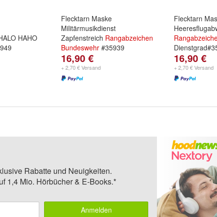
Flecktarn Maske
Flecktarn Ma
Militärmusikdienst
Heeresflugab
HALO HAHO
Zapfenstreich
Rangabzeichen
Rangabzeich
949
Bundeswehr
#35939
Dienstgrad#3
16,90 €
16,90 €
+ 2,70 € Versand
+ 2,70 € Versand
klusive Rabatte und Neuigkeiten.
auf 1,4 Mio. Hörbücher & E-Books.*
Anmelden