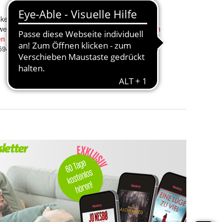
ske
Flecktarn Maske Marine
wehrtruppe
Eckernförde
Rangabzeichen
en
Bundeswehr
Bundeswehr
Dienstgrad
5947
#35951
16,90 €
+ 2,70 € Versand