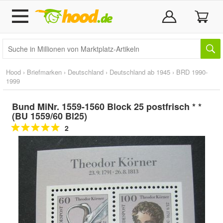
Hood
›
Briefmarken
›
Deutschland
›
Deutschland ab 1945
›
BRD 1990-
1999
Bund MiNr. 1559-1560 Block 25 postfrisch * *
(BU 1559/60 Bl25)
2