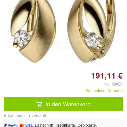
Doppelt antippen zum
vergrößern
191,11 €
inkl. MwSt.
Kostenloser Versand
In den Warenkorb
5
Auf Lager
1
 verkauft
, Lastschrift, Kreditkarte, Debitkarte,