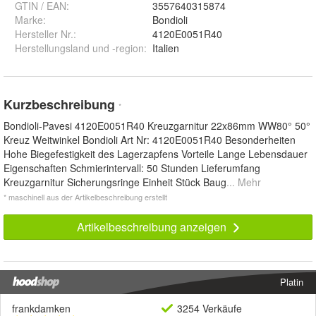
GTIN / EAN:
3557640315874
Marke:
Bondioli
Hersteller Nr.:
4120E0051R40
Herstellungsland und -region
:
Italien
Kurzbeschreibung
*
Bondioli-Pavesi 4120E0051R40 Kreuzgarnitur 22x86mm WW80° 50°
Kreuz Weitwinkel Bondioli Art Nr: 4120E0051R40 Besonderheiten
Hohe Biegefestigkeit des Lagerzapfens Vorteile Lange Lebensdauer
Eigenschaften Schmierintervall: 50 Stunden Lieferumfang
Kreuzgarnitur Sicherungsringe Einheit Stück Baug
... Mehr
* maschinell aus der Artikelbeschreibung erstellt
Artikelbeschreibung anzeigen
Platin
frankdamken
3254 Verkäufe