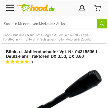
Hood
›
Business & Industrie
›
Agrar- & Forstwirtschaft
›
Land- &
Forsttechnik
›
Traktoren & Schlepper
›
Teile, Motoren & Zubehör
Blink- u. Abblendschalter Vgl. Nr. 04319505 f.
Deutz-Fahr Traktoren DX 3.50, DX 3.60
1