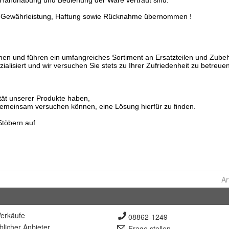
Ar
erkäufe
08862-1249
lich
er Anbieter
Frage stellen