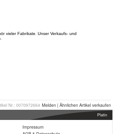
tikel Nr.:
0070972664
Melden
|
Ähnlichen
Artikel verkaufen
Platin
Impressum
AGB
&
Datenschutz