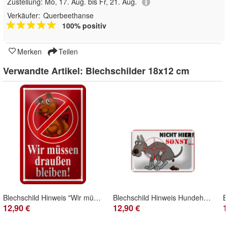
Zustellung:
Mo, 17. Aug. bis Fr, 21. Aug.
Verkäufer:
Querbeethanse
100% positiv
Merken
Teilen
Verwandte Artikel:
Blechschilder 18x12 cm
Blechschild Hinweis "Wir müssen draußen bleiben" 12x18cm rot gewölbt
Blechschild Hinweis Hundehaufen "Nicht hier! Sonst..." 18x12cm gewölbt
12,90 €
12,90 €
1