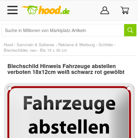
Hood
›
Sammeln & Seltenes
›
Reklame & Werbung
›
Schilder
›
Blechschilder, neu
›
Bis 15 x 30 cm
Blechschild Hinweis Fahrzeuge abstellen
verboten 18x12cm weiß schwarz rot gewölbt