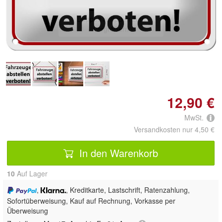
Doppelt antippen zum
vergrößern
12,90 €
MwSt.
Versandkosten nur 4,50 €
In den Warenkorb
10
Auf Lager
,
, Kreditkarte, Lastschrift, Ratenzahlung,
Sofortüberweisung,
Kauf auf Rechnung, Vorkasse per
Überweisung