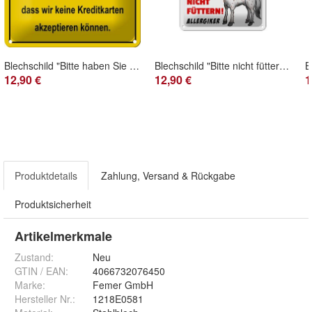
Blechschild "Bitte haben Sie Verständnis - keine Kreditkarten" 18x12cm gelb gewölbt
Blechschild "Bitte nicht füttern! Allergiker" Pferd 12x18 cm weiß schwarz rot gewölbt
12,90 €
12,90 €
1
Produktdetails
Zahlung, Versand & Rückgabe
Produktsicherheit
Artikelmerkmale
Zustand:
Neu
GTIN / EAN:
4066732076450
Marke:
Femer GmbH
Hersteller Nr.:
1218E0581