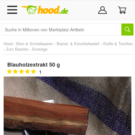
Hood
›
Büro & Schreibwaren
›
Bastel- & Künstlerbedarf
›
Stoffe & Textilien
›
Zum Basteln
›
Sonstige
Blauholzextrakt 50 g
1