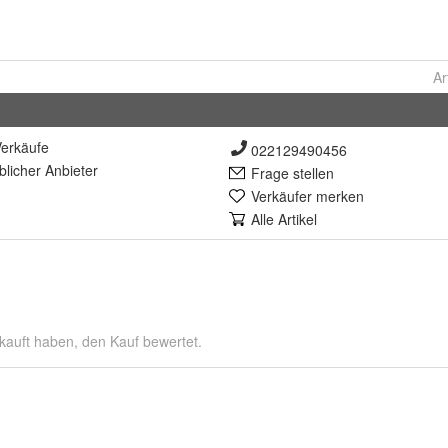
Ar
erkäufe
022129490456
lich
er Anbieter
Frage stellen
Verkäufer merken
Alle Artikel
kauft haben, den Kauf bewertet.