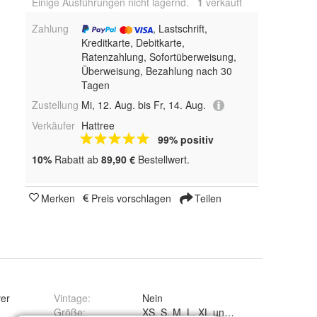
Einige Ausführungen nicht lagernd.
1
 verkauft
Zahlung
, Lastschrift,
Kreditkarte, Debitkarte,
Ratenzahlung, Sofortüberweisung,
Überweisung, Bezahlung nach 30
Tagen
Zustellung
Mi, 12. Aug. bis Fr, 14. Aug.
Verkäufer
Hattree
99% positiv
10%
Rabatt ab
89,90 €
Bestellwert.
Merken
Preis vorschlagen
Teilen
er
Vintage
:
Nein
Größe
:
XS, S, M, L, XL und 2XL