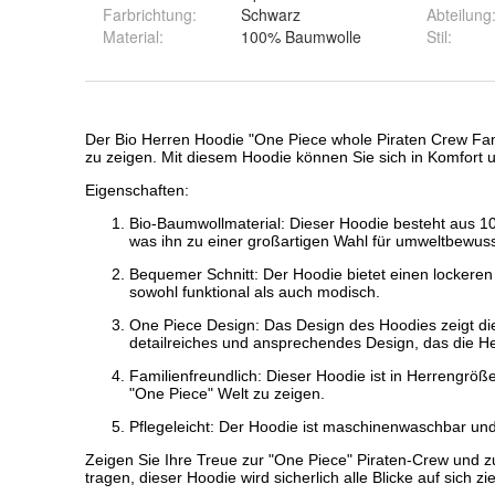
Farbrichtung
:
Schwarz
Abteilung
Material
:
100% Baumwolle
Stil
: