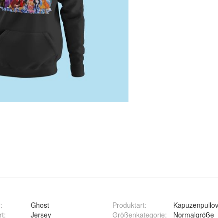
r
:
Ghost
Produktart
:
Kapuzenpullov
rt
:
Jersey
Größenkategorie
:
Normalgröße