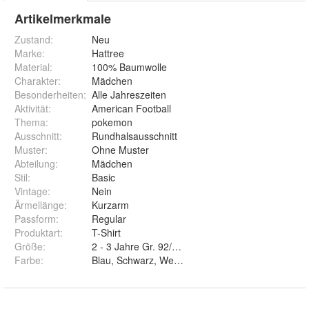
Artikelmerkmale
Zustand:
Neu
Marke:
Hattree
Material
:
100% Baumwolle
Charakter
:
Mädchen
Besonderheiten
:
Alle Jahreszeiten
Aktivität
:
American Football
Thema
:
pokemon
Ausschnitt
:
Rundhalsausschnitt
Muster
:
Ohne Muster
Abteilung
:
Mädchen
Stil
:
Basic
Vintage
:
Nein
Ärmellänge
:
Kurzarm
Passform
:
Regular
Produktart
:
T-Shirt
Größe
:
Farbe
:
Blau, Schwarz, Weiß und Pink