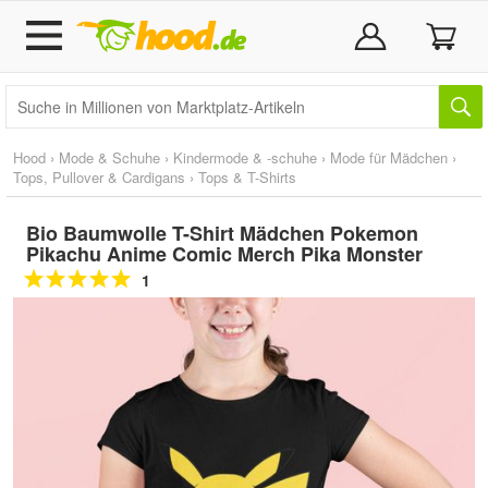
Hood
›
Mode & Schuhe
›
Kindermode & -schuhe
›
Mode für Mädchen
›
Tops, Pullover & Cardigans
›
Tops & T-Shirts
Bio Baumwolle T-Shirt Mädchen Pokemon
Pikachu Anime Comic Merch Pika Monster
1