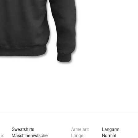
Sweatshirts
Ärmelart
:
Langarm
ge
:
Maschinenwäsche
Länge
:
Normal