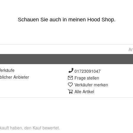
Ar
erkäufe
01723091047
lich
er Anbieter
Frage stellen
Verkäufer merken
Alle Artikel
kauft haben, den Kauf bewertet.