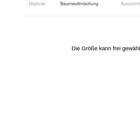
Material
:
Baumwollmischung
Ausschnit