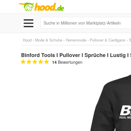
Hood
›
Mode & Schuhe
›
Herrenmode
›
Pullover & Cardigans
›
S
Binford Tools I Pullover l Sprüche I Lustig I
14
Bewertungen