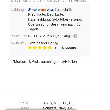
Einige Ausführungen nicht lagernd.
19
 verkauft
Zahlung
, Lastschrift,
Kreditkarte, Debitkarte,
Ratenzahlung, Sofortüberweisung,
Überweisung, Bezahlung nach 30
Tagen
Zustellung
Di, 11. Aug. bis Fr, 14. Aug.
Verkäufer
Textilhandel Hering
100% positiv
Merken
Preis vorschlagen
Teilen
Größe
:
XS, S, M, L, XL, XXL, 3XL, 4XL und 5XL
Farbe
:
Schwarz, Navy, Forstgrün, Weiß und Rot