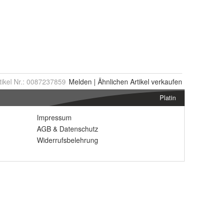
tikel Nr.:
0087237859
Melden
|
Ähnlichen
Artikel verkaufen
Platin
Impressum
AGB
&
Datenschutz
Widerrufsbelehrung