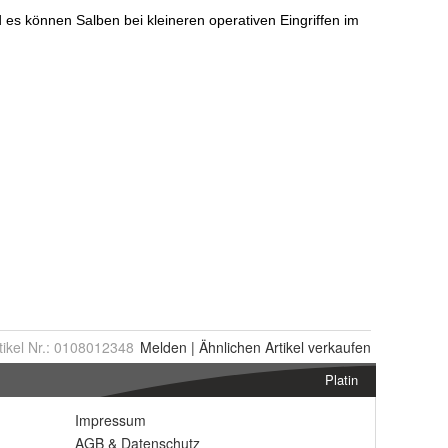
tikel Nr.:
0108012348
Melden
|
Ähnlichen
Artikel verkaufen
Platin
Impressum
AGB
&
Datenschutz