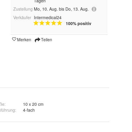
Tagen
Zustellung
Mo, 10. Aug. bis Do, 13. Aug.
Verkäufer
Intermedical24
100% positiv
Merken
Teilen
ße
:
10 x 20 cm
sführung
:
4-fach