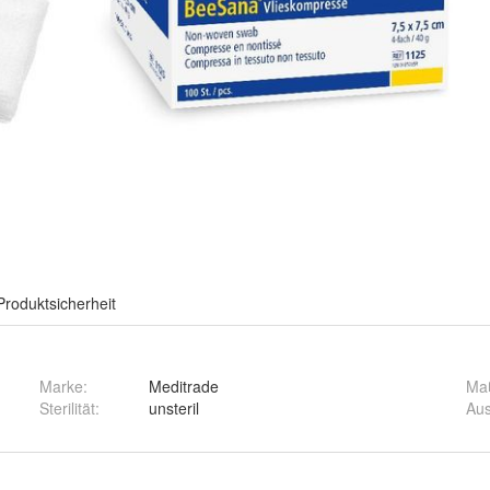
Produktsicherheit
Marke:
Meditrade
Ma
Sterilität
:
unsteril
Au