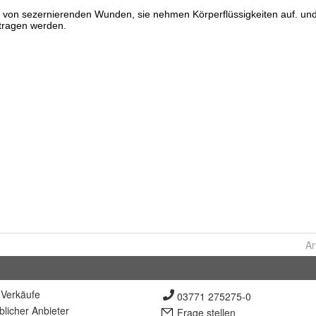
Ar
Verkäufe
03771 275275-0
lich
er Anbieter
Frage stellen