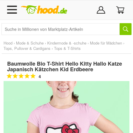
Hood
›
Mode & Schuhe
›
Kindermode & -schuhe
›
Mode für Mädchen
›
Tops, Pullover & Cardigans
›
Tops & T-Shirts
Baumwolle Bio T-Shirt Hello Kitty Hallo Katze
Japanisch Kätzchen Kid Erdbeere
4