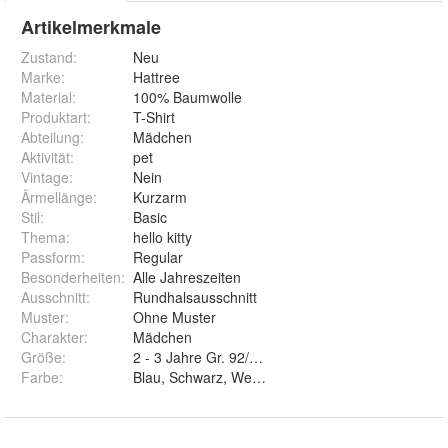
Artikelmerkmale
Zustand:
Neu
Marke:
Hattree
Material
:
100% Baumwolle
Produktart
:
T-Shirt
Abteilung
:
Mädchen
Aktivität
:
pet
Vintage
:
Nein
Ärmellänge
:
Kurzarm
Stil
:
Basic
Thema
:
hello kitty
Passform
:
Regular
Besonderheiten
:
Alle Jahreszeiten
Ausschnitt
:
Rundhalsausschnitt
Muster
:
Ohne Muster
Charakter
:
Mädchen
Größe
:
Farbe
:
Blau, Schwarz, Weiß und Pink