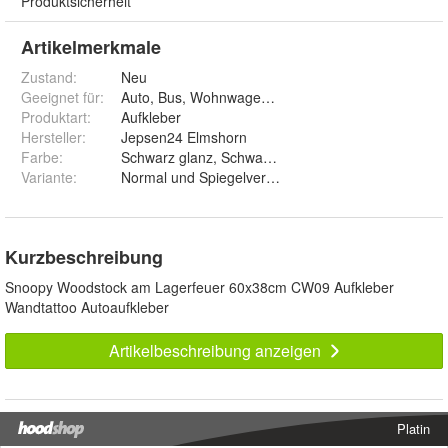
Produktsicherheit
Artikelmerkmale
Zustand:
Neu
Geeignet für
:
Auto, Bus, Wohnwagen, Wand, Fenster
Produktart
:
Aufkleber
Hersteller
:
Jepsen24 Elmshorn
Farbe
:
Schwarz glanz, Schwarz matt, Weiß glanz, Weiß matt
Variante
:
Normal und Spiegelverkehrt
Kurzbeschreibung
Snoopy Woodstock am Lagerfeuer 60x38cm CW09 Aufkleber
Wandtattoo Autoaufkleber
Artikelbeschreibung anzeigen
Platin