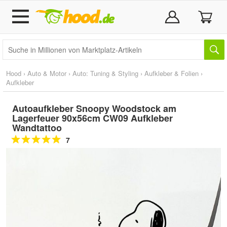
Hood
›
Auto & Motor
›
Auto: Tuning & Styling
›
Aufkleber & Folien
›
Aufkleber
Autoaufkleber Snoopy Woodstock am
Lagerfeuer 90x56cm CW09 Aufkleber
Wandtattoo
7