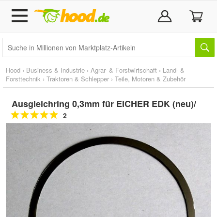
Hood
›
Business & Industrie
›
Agrar- & Forstwirtschaft
›
Land- &
Forsttechnik
›
Traktoren & Schlepper
›
Teile, Motoren & Zubehör
Ausgleichring 0,3mm für EICHER EDK (neu)/
2