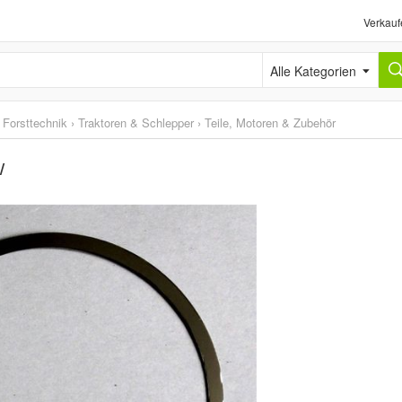
Verkauf
Alle Kategorien
 Forsttechnik
›
Traktoren & Schlepper
›
Teile, Motoren & Zubehör
/