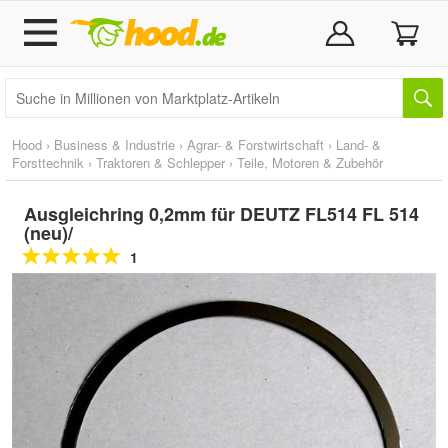
Hood
›
Business & Industrie
›
Agrar- & Forstwirtschaft
›
Land- &
Forsttechnik
›
Traktoren & Schlepper
›
Teile, Motoren & Zubehör
Ausgleichring 0,2mm für DEUTZ FL514 FL 514
(neu)/
1