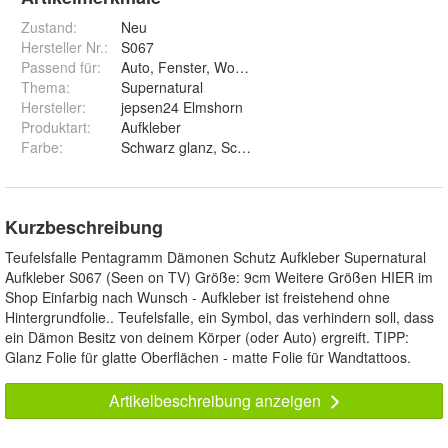
Zustand:
Neu
Hersteller Nr.:
S067
Passend für
:
Auto, Fenster, Wohnwagen, Laptop, Wand
Thema
:
Supernatural
Hersteller
:
jepsen24 Elmshorn
Produktart
:
Aufkleber
Farbe
:
Schwarz glanz, Schwarz matt, Weiß glanz, Weiß matt,
Kurzbeschreibung
Teufelsfalle Pentagramm Dämonen Schutz Aufkleber Supernatural
Aufkleber S067 (Seen on TV) Größe: 9cm Weitere Größen HIER im
Shop Einfarbig nach Wunsch - Aufkleber ist freistehend ohne
Hintergrundfolie.. Teufelsfalle, ein Symbol, das verhindern soll, dass
ein Dämon Besitz von deinem Körper (oder Auto) ergreift. TIPP:
Glanz Folie für glatte Oberflächen - matte Folie für Wandtattoos.
Artikelbeschreibung anzeigen