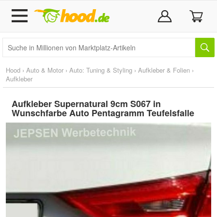
Hood
›
Auto & Motor
›
Auto: Tuning & Styling
›
Aufkleber & Folien
›
Aufkleber
Aufkleber Supernatural 9cm S067 in
Wunschfarbe Auto Pentagramm Teufelsfalle