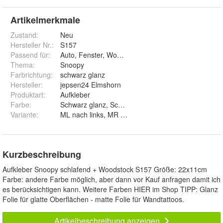
Artikelmerkmale
Zustand:
Neu
Hersteller Nr.:
S157
Passend für
:
Auto, Fenster, Wohnwagen, Laptop, Wand
Thema
:
Snoopy
Farbrichtung
:
schwarz glanz
Hersteller
:
jepsen24 Elmshorn
Produktart
:
Aufkleber
Farbe
:
Schwarz glanz, Schwarz matt, Weiß glanz, Weiß matt,
Variante
:
ML nach links, MR nach rechts und ML+MR
Kurzbeschreibung
Aufkleber Snoopy schlafend + Woodstock S157 Größe: 22x11cm
Farbe: andere Farbe möglich, aber dann vor Kauf anfragen damit ich
es berücksichtigen kann. Weitere Farben HIER im Shop TIPP: Glanz
Folie für glatte Oberflächen - matte Folie für Wandtattoos.
Artikelbeschreibung anzeigen