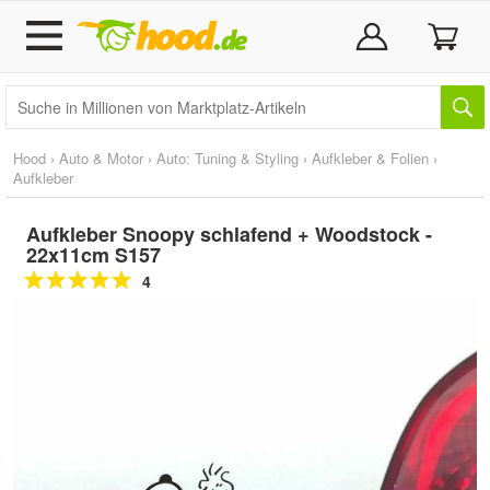
Hood
›
Auto & Motor
›
Auto: Tuning & Styling
›
Aufkleber & Folien
›
Aufkleber
Aufkleber Snoopy schlafend + Woodstock -
22x11cm S157
4