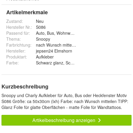
Artikelmerkmale
Zustand:
Neu
Hersteller Nr.:
S086
Passend für
:
Auto, Bus, Wohnwagen, Wand, Fenster
Thema
:
Snoopy
Farbrichtung
:
nach Wunsch mitteilen
Hersteller
:
jepsen24 Elmshorn
Produktart
:
Aufkleber
Farbe
:
Schwarz glanz, Schwarz matt, Weiß glanz, Weiß matt,
Kurzbeschreibung
Snoopy und Charly Aufkleber für Auto, Bus oder Heckfenster Motiv
S086 Größe: ca 50x30cm (lxh) Farbe: nach Wunsch mitteilen TIPP:
Glanz Folie für glatte Oberflächen - matte Folie für Wandtattoos.
Artikelbeschreibung anzeigen