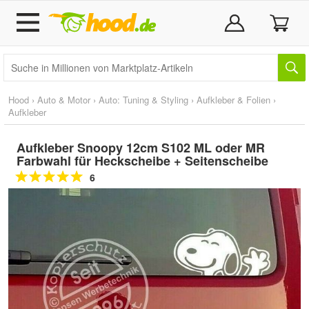
Hood
›
Auto & Motor
›
Auto: Tuning & Styling
›
Aufkleber & Folien
›
Aufkleber
Aufkleber Snoopy 12cm S102 ML oder MR
Farbwahl für Heckscheibe + Seitenscheibe
6