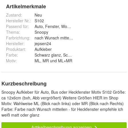
Artikelmerkmale
Zustand:
Neu
Hersteller Nr.:
S102
Passend für
:
Auto, Fenster, Wohnwagen, Laptop, Wand
Thema
:
Snoopy
Farbrichtung
:
nach Wunsch mitteilen
Hersteller
:
jepsen24
Produktart
:
Aufkleber
Farbe
:
Schwarz glanz, Schwarz matt, Weiß glanz, Weiß matt
Motiv
:
ML, MR und ML+MR
Kurzbeschreibung
Snoopy Aufkleber für Auto, Bus oder Heckfenster Motiv S102 Größe:
ca 12x6cm (bxh, Abb vergrößert) Weitere Größen HIER im Shop
Motiv: Wahlweise ML (Blick nach links) oder MR (Blick nach Rechts)
Farbe: Farbe nach Wunsch mitteilen - für Heckfenster empfehle ich
weiß matt oder glanz
Artikelbeschreibung anzeigen