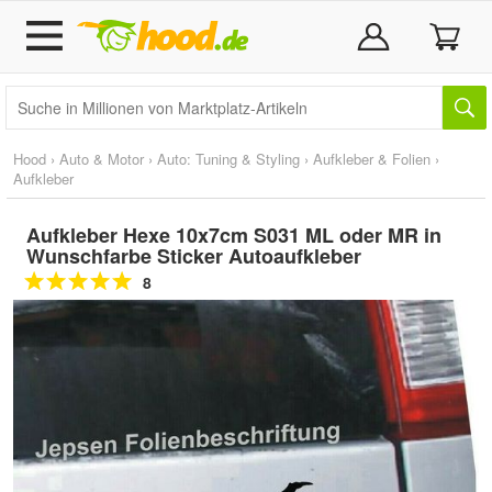
Hood
›
Auto & Motor
›
Auto: Tuning & Styling
›
Aufkleber & Folien
›
Aufkleber
Aufkleber Hexe 10x7cm S031 ML oder MR in
Wunschfarbe Sticker Autoaufkleber
8