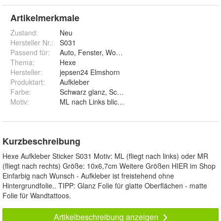
Artikelmerkmale
Zustand:
Neu
Hersteller Nr.:
S031
Passend für
:
Auto, Fenster, Wohnwagen, Laptop, Wand
Thema
:
Hexe
Hersteller
:
jepsen24 Elmshorn
Produktart
:
Aufkleber
Farbe
:
Schwarz glanz, Schwarz matt, Weiß glanz, Weiß matt,
Motiv
:
ML nach Links blickend und MR nach Rechts bli
Kurzbeschreibung
Hexe Aufkleber Sticker S031 Motiv: ML (fliegt nach links) oder MR
(fliegt nach rechts) Größe: 10x6,7cm Weitere Größen HIER im Shop
Einfarbig nach Wunsch - Aufkleber ist freistehend ohne
Hintergrundfolie.. TIPP: Glanz Folie für glatte Oberflächen - matte
Folie für Wandtattoos.
Artikelbeschreibung anzeigen