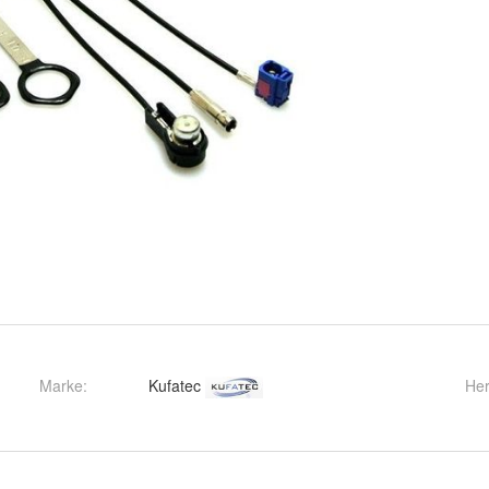
Marke:
Kufatec
Her