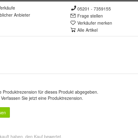
erkäufe
05201 - 7359155
lich
er Anbieter
Frage stellen
Verkäufer merken
Alle Artikel
e Produktrezension für dieses Produkt abgegeben.
.
Verfassen Sie jetzt eine Produktrezension
.
sen
kauft haben, den Kauf bewertet.