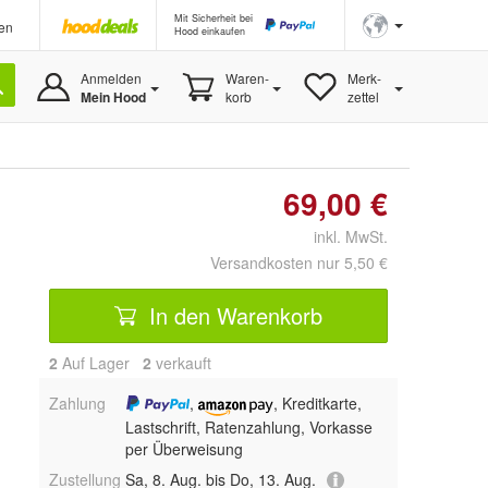
Mit Sicherheit bei
en
Hood einkaufen
Anmelden
Waren-
Merk-
Mein Hood
korb
zettel
69,00 €
inkl. MwSt.
Versandkosten nur 5,50 €
In den Warenkorb
2
Auf Lager
2
 verkauft
Zahlung
,
, Kreditkarte,
Lastschrift, Ratenzahlung, Vorkasse
per Überweisung
Zustellung
Sa, 8. Aug. bis Do, 13. Aug.