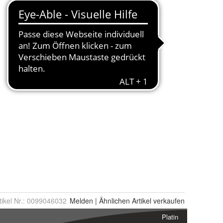
tikel Nr.:
0099046032
Melden
|
Ähnlichen
Artikel verkaufen
Platin