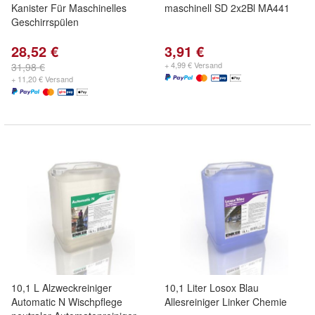
Kanister Für Maschinelles
maschinell SD 2x2Bl MA441
Geschirrspülen
28,52 €
3,91 €
+ 4,99 € Versand
31,98 €
+ 11,20 € Versand
10,1 L Alzweckreiniger
10,1 Liter Losox Blau
Automatic N Wischpflege
Allesreiniger Linker Chemie