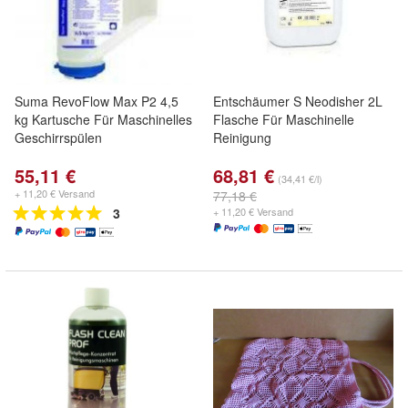
Suma RevoFlow Max P2 4,5
Entschäumer S Neodisher 2L
kg Kartusche Für Maschinelles
Flasche Für Maschinelle
Geschirrspülen
Reinigung
55,11 €
68,81 €
(34,41 €/l)
+ 11,20 € Versand
77,18 €
3
+ 11,20 € Versand