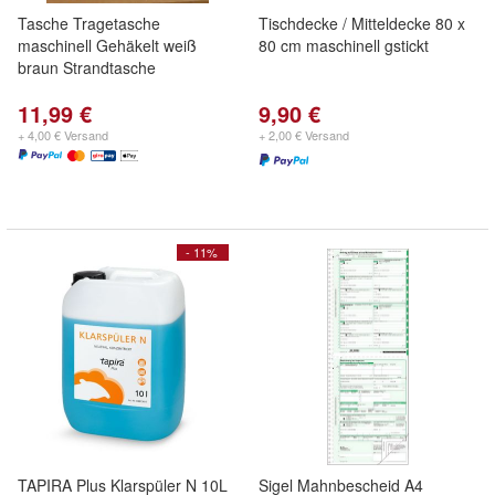
Tasche Tragetasche
Tischdecke / Mitteldecke 80 x
maschinell Gehäkelt weiß
80 cm maschinell gstickt
braun Strandtasche
11,99 €
9,90 €
+ 4,00 € Versand
+ 2,00 € Versand
- 11%
TAPIRA Plus Klarspüler N 10L
Sigel Mahnbescheid A4