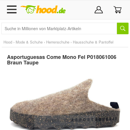
Hood
›
Mode & Schuhe
›
Herrenschuhe
›
Hausschuhe & Pantoffel
Asportuguesas Come Mono Fel P018061006
Braun Taupe
Doppelt antippen zum
vergrößern