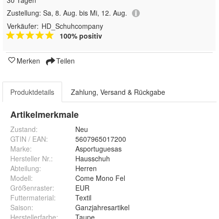
Zustellung:
Sa, 8. Aug. bis Mi, 12. Aug.
Verkäufer:
HD_Schuhcompany
100% positiv
Merken
Teilen
Produktdetails
Zahlung, Versand & Rückgabe
Artikelmerkmale
Zustand:
Neu
GTIN / EAN:
5607965017200
Marke:
Asportuguesas
Hersteller Nr.:
Hausschuh
Abteilung
:
Herren
Modell
:
Come Mono Fel
Größenraster
:
EUR
Futtermaterial
:
Textil
Saison
:
Ganzjahresartikel
Herstellerfarbe
:
Taupe