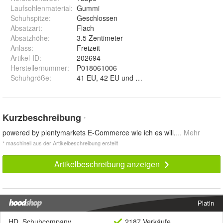
Laufsohlenmaterial
:
Gummi
Schuhspitze
:
Geschlossen
Absatzart
:
Flach
Absatzhöhe
:
3.5 Zentimeter
Anlass
:
Freizeit
Artikel-ID
:
202694
Herstellernummer
:
P018061006
Schuhgröße
:
41 EU, 42 EU und 46 EU
Kurzbeschreibung
*
powered by plentymarkets E-Commerce wie ich es will.
... Mehr
* maschinell aus der Artikelbeschreibung erstellt
Artikelbeschreibung anzeigen
Platin
HD_Schuhcompany
2187 Verkäufe