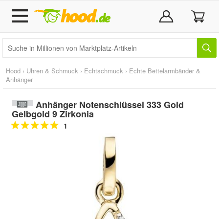
Hood
›
Uhren & Schmuck
›
Echtschmuck
›
Echte Bettelarmbänder &
Anhänger
Anhänger Notenschlüssel 333 Gold
Gelbgold 9 Zirkonia
1